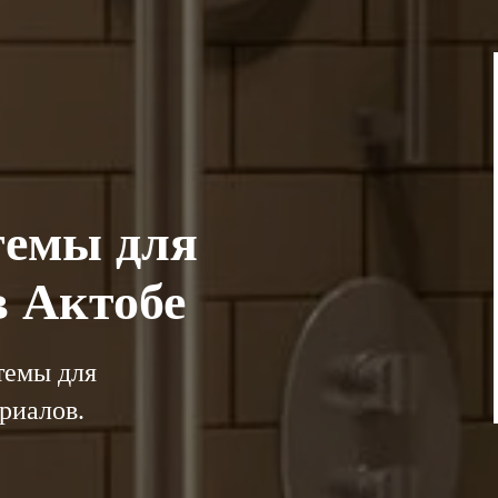
темы для
в Актобе
темы для
риалов.